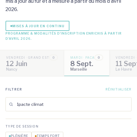
mis à jour au fur et à mesure à partir du mois d'avril
2026.
MISES À JOUR EN CONTINU
PROGRAMME & MODALITÉS D'INSCRIPTION ENRICHIS À PARTIR
D'AVRIL 2026.
VENDREDI · GRAND EST
0
MARDI · PACA
0
VENDREDI 
12 Juin
8 Sept.
11 Sep
Nancy
Marseille
Le Havre
FILTRER
RÉINITIALISER
TYPE DE SESSION
PLÉNIÈRE
TEMPS FORT