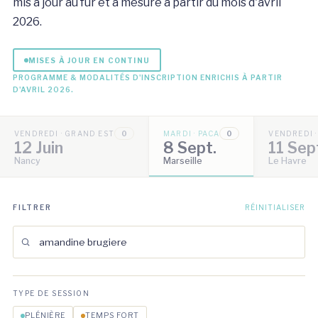
mis à jour au fur et à mesure à partir du mois d'avril
2026.
MISES À JOUR EN CONTINU
PROGRAMME & MODALITÉS D'INSCRIPTION ENRICHIS À PARTIR
D'AVRIL 2026.
VENDREDI · GRAND EST
0
MARDI · PACA
0
VENDREDI 
12 Juin
8 Sept.
11 Sep
Nancy
Marseille
Le Havre
FILTRER
RÉINITIALISER
TYPE DE SESSION
PLÉNIÈRE
TEMPS FORT