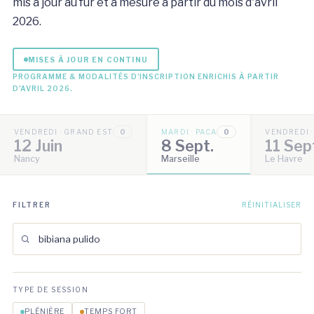
mis à jour au fur et à mesure à partir du mois d'avril
2026.
MISES À JOUR EN CONTINU
PROGRAMME & MODALITÉS D'INSCRIPTION ENRICHIS À PARTIR
D'AVRIL 2026.
VENDREDI · GRAND EST
0
MARDI · PACA
0
VENDREDI 
12 Juin
8 Sept.
11 Sep
Nancy
Marseille
Le Havre
FILTRER
RÉINITIALISER
TYPE DE SESSION
PLÉNIÈRE
TEMPS FORT