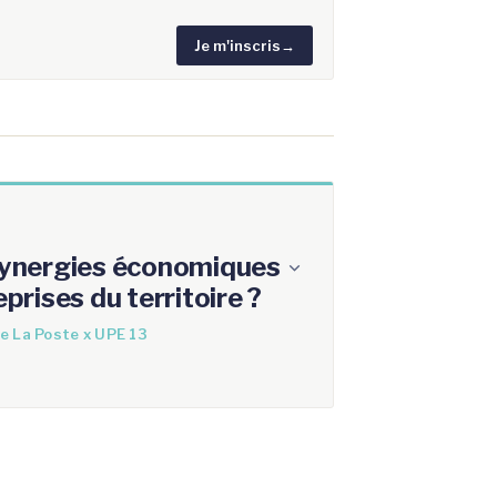
Je m'inscris
→
 synergies économiques
eprises du territoire ?
e La Poste x UPE 13