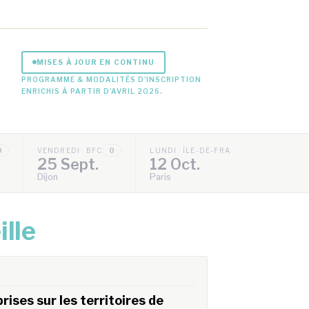
MISES À JOUR EN CONTINU
PROGRAMME & MODALITÉS D'INSCRIPTION
ENRICHIS À PARTIR D'AVRIL 2026.
0
VENDREDI · BFC
0
LUNDI · ÎLE-DE-FRANCE
0
25 Sept.
12 Oct.
Dijon
Paris
ille
ises sur les territoires de