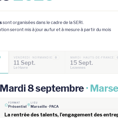
s
sont organisées dans le cadre de la SERI.
ion seront mis à jour au fur et à mesure à partir du mois
VENDREDI · NORMANDIE
0
MARDI · HAUTS-DE-FRANCE
11 Sept.
15 Sept.
Le Havre
Lezennes
Mardi 8 septembre
· Marse
FORMAT
LIEU
Présentiel
Marseille · PACA
La rentrée des talents, l'engagement des entrepr