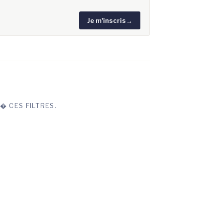
Je m'inscris
→
� CES FILTRES.