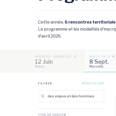
Cette année,
6 rencontres territoriale
Le programme et les modalités d'inscript
d'avril 2026.
VENDREDI · GRAND EST
0
MARDI · PACA
0
12 Juin
8 Sept.
Nancy
Marseille
FILTRER
RÉINITIALISER
TYPE DE SESSION