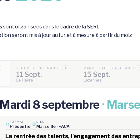
s
sont organisées dans le cadre de la SERI.
ion seront mis à jour au fur et à mesure à partir du mois
VENDREDI · NORMANDIE
0
MARDI · HAUTS-DE-FRANCE
11 Sept.
15 Sept.
Le Havre
Lezennes
Mardi 8 septembre
· Marse
FORMAT
LIEU
Présentiel
Marseille · PACA
La rentrée des talents, l'engagement des entrepr