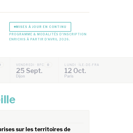
MISES À JOUR EN CONTINU
PROGRAMME & MODALITÉS D'INSCRIPTION
ENRICHIS À PARTIR D'AVRIL 2026.
0
VENDREDI · BFC
0
LUNDI · ÎLE-DE-FRANCE
0
25 Sept.
12 Oct.
Dijon
Paris
ille
ises sur les territoires de