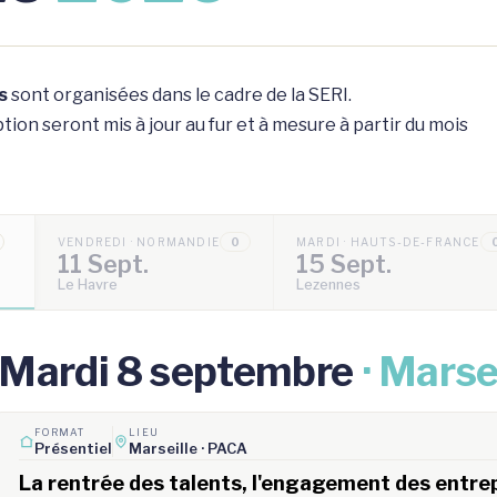
s
sont organisées dans le cadre de la SERI.
ion seront mis à jour au fur et à mesure à partir du mois
VENDREDI · NORMANDIE
0
MARDI · HAUTS-DE-FRANCE
11 Sept.
15 Sept.
Le Havre
Lezennes
Mardi 8 septembre
· Marse
FORMAT
LIEU
Présentiel
Marseille · PACA
La rentrée des talents, l'engagement des entrepr