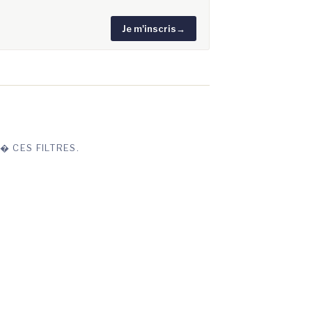
Je m'inscris
→
� CES FILTRES.