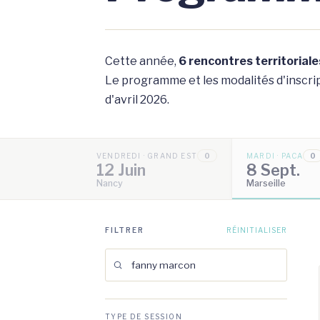
Cette année,
6 rencontres territoriale
Le programme et les modalités d'inscript
d'avril 2026.
VENDREDI · GRAND EST
0
MARDI · PACA
0
12 Juin
8 Sept.
Nancy
Marseille
FILTRER
RÉINITIALISER
TYPE DE SESSION