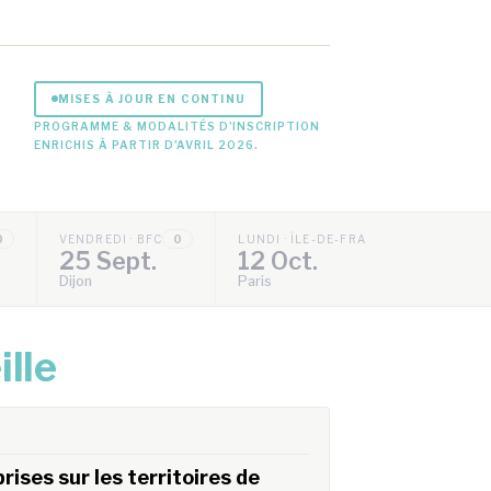
MISES À JOUR EN CONTINU
PROGRAMME & MODALITÉS D'INSCRIPTION
ENRICHIS À PARTIR D'AVRIL 2026.
0
VENDREDI · BFC
0
LUNDI · ÎLE-DE-FRANCE
0
25 Sept.
12 Oct.
Dijon
Paris
ille
ises sur les territoires de