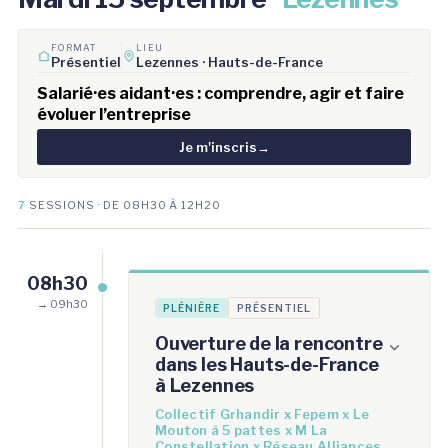
FORMAT
LIEU
Présentiel
Lezennes · Hauts-de-France
Salarié·es aidant·es : comprendre, agir et faire
évoluer l’entreprise
Je m'inscris
→
7
SESSIONS · DE 08H30 À 12H20
08h30
→ 09h30
PLÉNIÈRE
PRÉSENTIEL
Ouverture de la rencontre
dans les Hauts-de-France
à Lezennes
Collectif Grhandir x Fepem x Le
Mouton à 5 pattes x M La
Constellation x Réseau Alliances