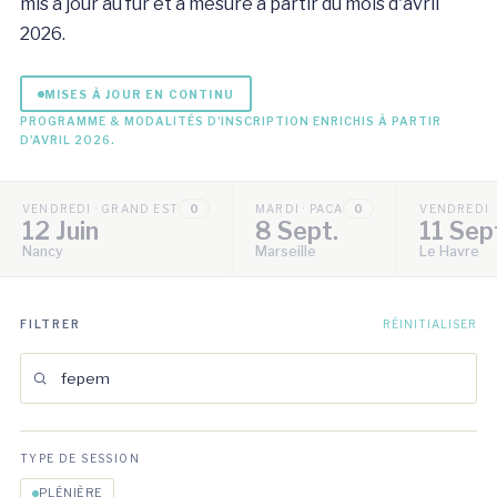
mis à jour au fur et à mesure à partir du mois d'avril
2026.
MISES À JOUR EN CONTINU
PROGRAMME & MODALITÉS D'INSCRIPTION ENRICHIS À PARTIR
D'AVRIL 2026.
VENDREDI · GRAND EST
0
MARDI · PACA
0
VENDREDI 
12 Juin
8 Sept.
11 Sep
Nancy
Marseille
Le Havre
FILTRER
RÉINITIALISER
TYPE DE SESSION
PLÉNIÈRE