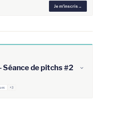
Je m'inscris
→
 - Séance de pitchs #2
ues
+3