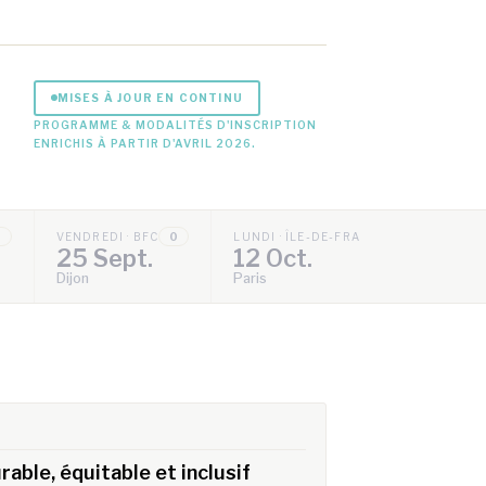
MISES À JOUR EN CONTINU
PROGRAMME & MODALITÉS D'INSCRIPTION
ENRICHIS À PARTIR D'AVRIL 2026.
0
VENDREDI · BFC
0
LUNDI · ÎLE-DE-FRANCE
0
25 Sept.
12 Oct.
Dijon
Paris
rable, équitable et inclusif