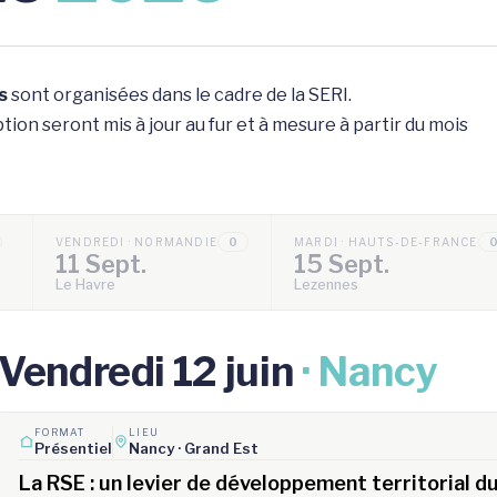
s
sont organisées dans le cadre de la SERI.
ion seront mis à jour au fur et à mesure à partir du mois
VENDREDI · NORMANDIE
0
MARDI · HAUTS-DE-FRANCE
11 Sept.
15 Sept.
Le Havre
Lezennes
Vendredi 12 juin
· Nancy
FORMAT
LIEU
Présentiel
Nancy · Grand Est
La RSE : un levier de développement territorial du