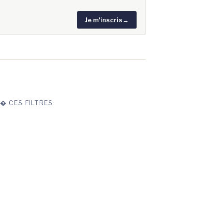
Je m'inscris
→
� CES FILTRES.