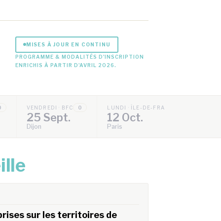
MISES À JOUR EN CONTINU
PROGRAMME & MODALITÉS D'INSCRIPTION
ENRICHIS À PARTIR D'AVRIL 2026.
0
VENDREDI · BFC
0
LUNDI · ÎLE-DE-FRANCE
0
25 Sept.
12 Oct.
Dijon
Paris
ille
ises sur les territoires de