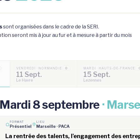
s
sont organisées dans le cadre de la SERI.
ion seront mis à jour au fur et à mesure à partir du mois
VENDREDI · NORMANDIE
0
MARDI · HAUTS-DE-FRANCE
11 Sept.
15 Sept.
Le Havre
Lezennes
Mardi 8 septembre
· Marse
FORMAT
LIEU
Présentiel
Marseille · PACA
La rentrée des talents, l'engagement des entrepr