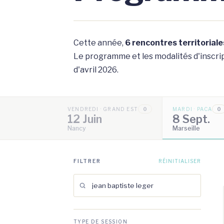
Cette année,
6 rencontres territoriale
Le programme et les modalités d'inscript
d'avril 2026.
VENDREDI · GRAND EST
0
MARDI · PACA
0
12 Juin
8 Sept.
Nancy
Marseille
FILTRER
RÉINITIALISER
TYPE DE SESSION