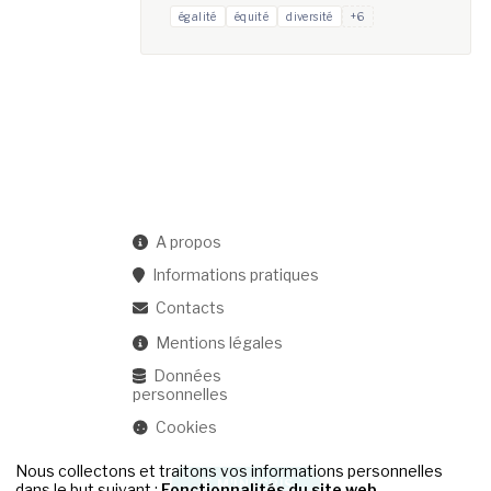
égalité
équité
diversité
+6
A propos
Informations pratiques
Contacts
Mentions légales
Données
personnelles
Cookies
Nous collectons et traitons vos informations personnelles
JE M'INSCRIS
dans le but suivant :
Fonctionnalités du site web,