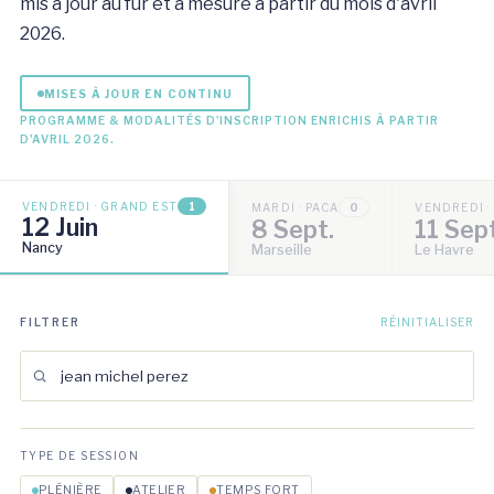
mis à jour au fur et à mesure à partir du mois d'avril
2026.
MISES À JOUR EN CONTINU
PROGRAMME & MODALITÉS D'INSCRIPTION ENRICHIS À PARTIR
D'AVRIL 2026.
VENDREDI · GRAND EST
1
MARDI · PACA
0
VENDREDI 
12 Juin
8 Sept.
11 Sep
Nancy
Marseille
Le Havre
FILTRER
RÉINITIALISER
TYPE DE SESSION
PLÉNIÈRE
ATELIER
TEMPS FORT