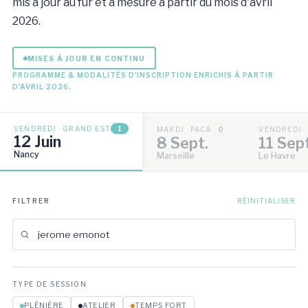
mis à jour au fur et à mesure à partir du mois d'avril
2026.
MISES À JOUR EN CONTINU
PROGRAMME & MODALITÉS D'INSCRIPTION ENRICHIS À PARTIR
D'AVRIL 2026.
VENDREDI · GRAND EST
1
MARDI · PACA
0
VENDREDI 
12 Juin
8 Sept.
11 Sep
Nancy
Marseille
Le Havre
FILTRER
RÉINITIALISER
TYPE DE SESSION
PLÉNIÈRE
ATELIER
TEMPS FORT