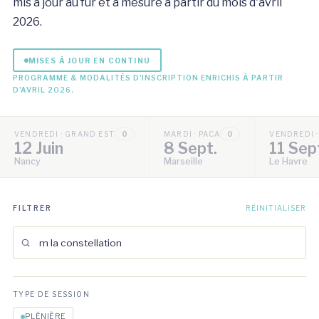
mis à jour au fur et à mesure à partir du mois d'avril
2026.
MISES À JOUR EN CONTINU
PROGRAMME & MODALITÉS D'INSCRIPTION ENRICHIS À PARTIR
D'AVRIL 2026.
VENDREDI · GRAND EST
0
MARDI · PACA
0
VENDREDI 
12 Juin
8 Sept.
11 Sep
Nancy
Marseille
Le Havre
FILTRER
RÉINITIALISER
TYPE DE SESSION
PLÉNIÈRE