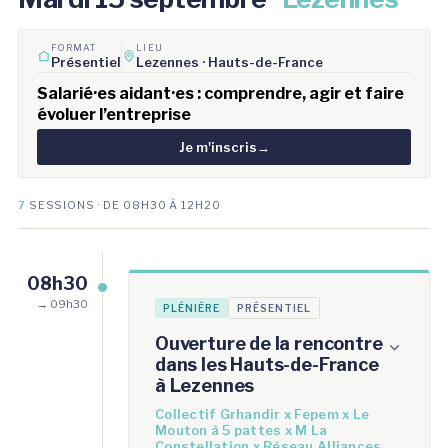
FORMAT
LIEU
Présentiel
Lezennes · Hauts-de-France
Salarié·es aidant·es : comprendre, agir et faire
évoluer l’entreprise
Je m'inscris
→
7
SESSIONS · DE 08H30 À 12H20
08h30
→ 09h30
PLÉNIÈRE
PRÉSENTIEL
Ouverture de la rencontre
dans les Hauts-de-France
à Lezennes
Collectif Grhandir x Fepem x Le
Mouton à 5 pattes x M La
Constellation x Réseau Alliances