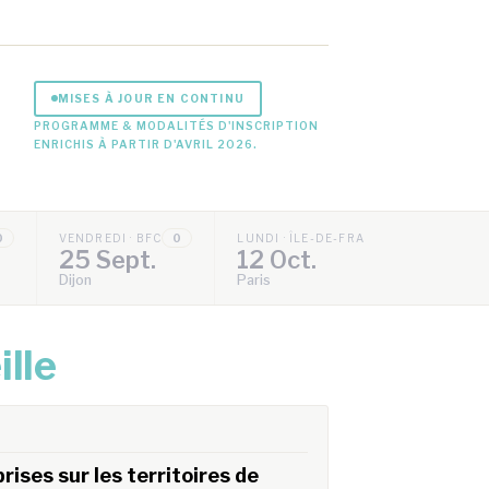
MISES À JOUR EN CONTINU
PROGRAMME & MODALITÉS D'INSCRIPTION
ENRICHIS À PARTIR D'AVRIL 2026.
0
VENDREDI · BFC
0
LUNDI · ÎLE-DE-FRANCE
0
25 Sept.
12 Oct.
Dijon
Paris
ille
ises sur les territoires de