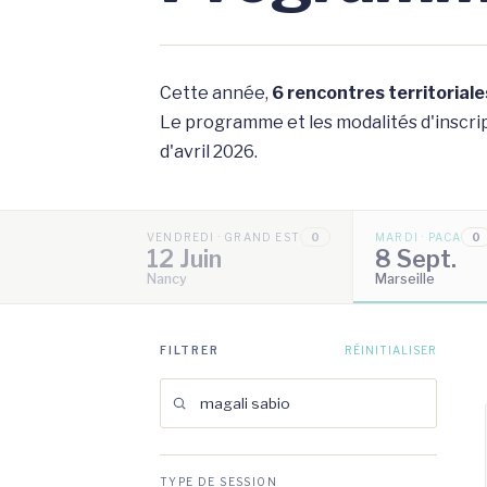
Cette année,
6 rencontres territoriale
Le programme et les modalités d'inscript
d'avril 2026.
VENDREDI · GRAND EST
0
MARDI · PACA
0
12 Juin
8 Sept.
Nancy
Marseille
FILTRER
RÉINITIALISER
TYPE DE SESSION