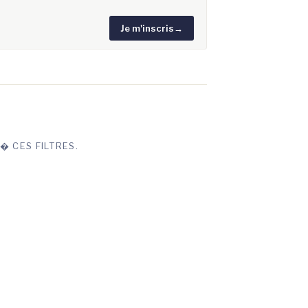
Je m'inscris
→
� CES FILTRES.