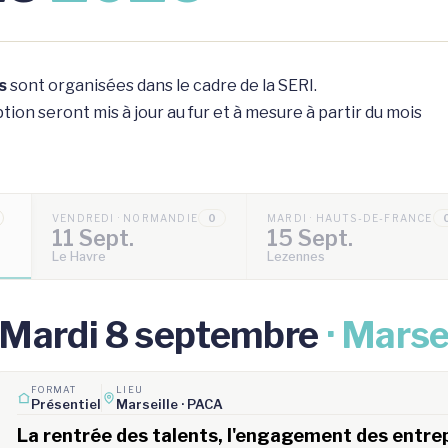
s
sont organisées dans le cadre de la SERI.
ion seront mis à jour au fur et à mesure à partir du mois
VENDREDI · NORMANDIE
0
MARDI · HAUTS-DE-FRANCE
11 Sept.
15 Sept.
Le Havre
Lezennes
Mardi 8 septembre
· Marse
FORMAT
LIEU
Présentiel
Marseille · PACA
La rentrée des talents, l'engagement des entrepr