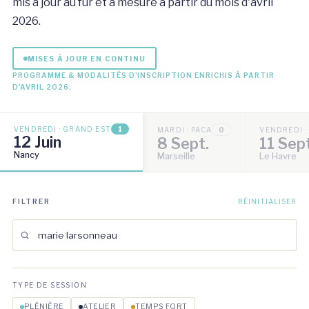
mis à jour au fur et à mesure à partir du mois d'avril
2026.
MISES À JOUR EN CONTINU
PROGRAMME & MODALITÉS D'INSCRIPTION ENRICHIS À PARTIR
D'AVRIL 2026.
VENDREDI · GRAND EST
1
MARDI · PACA
0
VENDREDI 
12 Juin
8 Sept.
11 Sep
Nancy
Marseille
Le Havre
FILTRER
RÉINITIALISER
TYPE DE SESSION
PLÉNIÈRE
ATELIER
TEMPS FORT