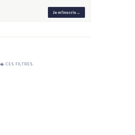
Je m'inscris
→
� CES FILTRES.