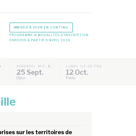
MISES À JOUR EN CONTINU
PROGRAMME & MODALITÉS D'INSCRIPTION
ENRICHIS À PARTIR D'AVRIL 2026.
0
VENDREDI · BFC
0
LUNDI · ÎLE-DE-FRANCE
0
25 Sept.
12 Oct.
Dijon
Paris
ille
ises sur les territoires de