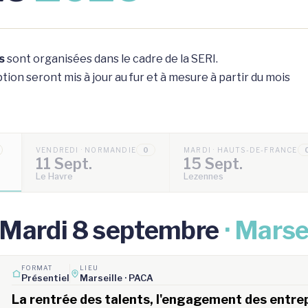
s
sont organisées dans le cadre de la SERI.
ion seront mis à jour au fur et à mesure à partir du mois
VENDREDI · NORMANDIE
0
MARDI · HAUTS-DE-FRANCE
11 Sept.
15 Sept.
Le Havre
Lezennes
Mardi 8 septembre
· Marse
FORMAT
LIEU
Présentiel
Marseille · PACA
La rentrée des talents, l'engagement des entrepr