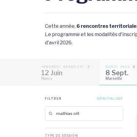
Cette année,
6 rencontres territoriale
Le programme et les modalités d'inscript
d'avril 2026.
VENDREDI · GRAND EST
0
MARDI · PACA
0
12 Juin
8 Sept.
Nancy
Marseille
FILTRER
RÉINITIALISER
TYPE DE SESSION