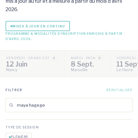
mis à jour au fur et à mesure à partir du mois d'avril
2026.
MISES À JOUR EN CONTINU
PROGRAMME & MODALITÉS D'INSCRIPTION ENRICHIS À PARTIR
D'AVRIL 2026.
VENDREDI · GRAND EST
0
MARDI · PACA
0
VENDREDI 
12 Juin
8 Sept.
11 Sep
Nancy
Marseille
Le Havre
FILTRER
RÉINITIALISER
TYPE DE SESSION
PLÉNIÈRE