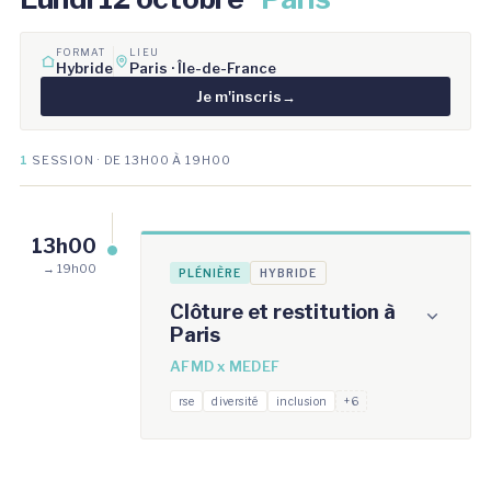
FORMAT
LIEU
Hybride
Paris · Île-de-France
Je m'inscris
→
1
SESSION · DE 13H00 À 19H00
13h00
→ 19h00
PLÉNIÈRE
HYBRIDE
Clôture et restitution à
Paris
AFMD x MEDEF
rse
diversité
inclusion
+6