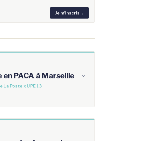
Je m'inscris
→
e en PACA à Marseille
e La Poste x UPE 13