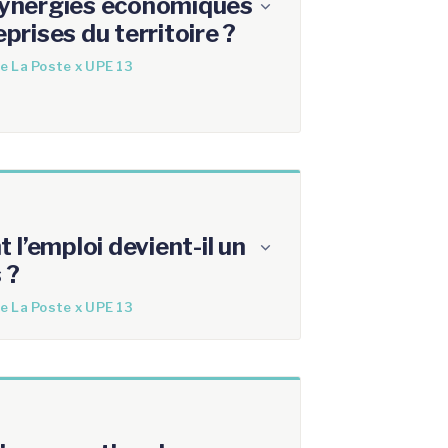
 synergies économiques
eprises du territoire ?
e La Poste x UPE 13
l’emploi devient-il un
 ?
e La Poste x UPE 13