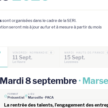
s
sont organisées dans le cadre de la SERI.
ion seront mis à jour au fur et à mesure à partir du mois
VENDREDI · NORMANDIE
0
MARDI · HAUTS-DE-FRANCE
11 Sept.
15 Sept.
Le Havre
Lezennes
Mardi 8 septembre
· Marse
FORMAT
LIEU
Présentiel
Marseille · PACA
La rentrée des talents, l'engagement des entrepr