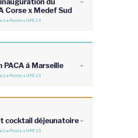
 inauguration du
A Corse x Medef Sud
e La Poste x UPE 13
en PACA à Marseille
e La Poste x UPE 13
t cocktail déjeunatoire
e La Poste x UPE 13