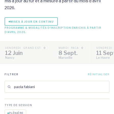
mis à jour au fur et à mesure à partir du mois d'avril
2026.
MISES À JOUR EN CONTINU
PROGRAMME & MODALITÉS D'INSCRIPTION ENRICHIS À PARTIR
D'AVRIL 2026.
VENDREDI · GRAND EST
0
MARDI · PACA
0
VENDREDI 
12 Juin
8 Sept.
11 Sep
Nancy
Marseille
Le Havre
FILTRER
RÉINITIALISER
TYPE DE SESSION
PLÉNIÈRE