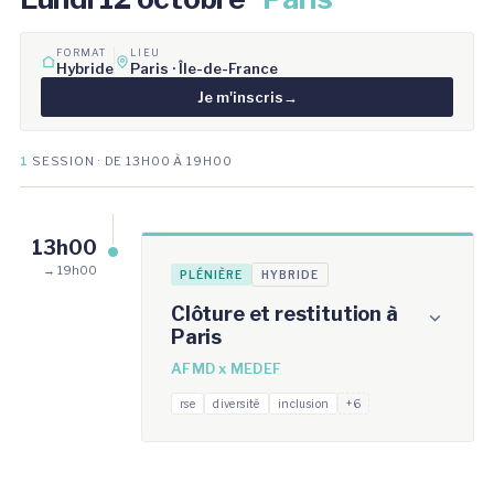
FORMAT
LIEU
Hybride
Paris · Île-de-France
Je m'inscris
→
1
SESSION · DE 13H00 À 19H00
13h00
→ 19h00
PLÉNIÈRE
HYBRIDE
Clôture et restitution à
Paris
AFMD x MEDEF
rse
diversité
inclusion
+6