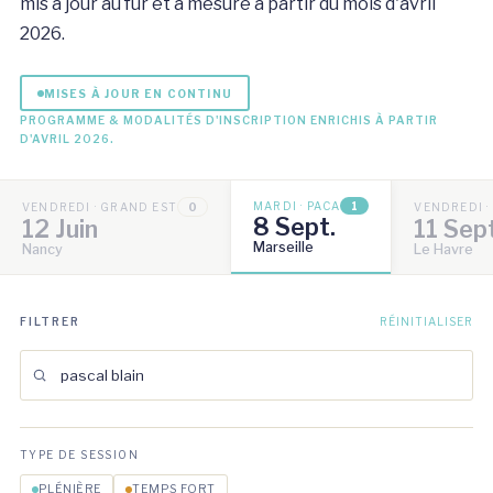
mis à jour au fur et à mesure à partir du mois d'avril
2026.
MISES À JOUR EN CONTINU
PROGRAMME & MODALITÉS D'INSCRIPTION ENRICHIS À PARTIR
D'AVRIL 2026.
MARDI · PACA
1
VENDREDI · GRAND EST
0
VENDREDI 
8 Sept.
12 Juin
11 Sep
Marseille
Nancy
Le Havre
FILTRER
RÉINITIALISER
TYPE DE SESSION
PLÉNIÈRE
TEMPS FORT