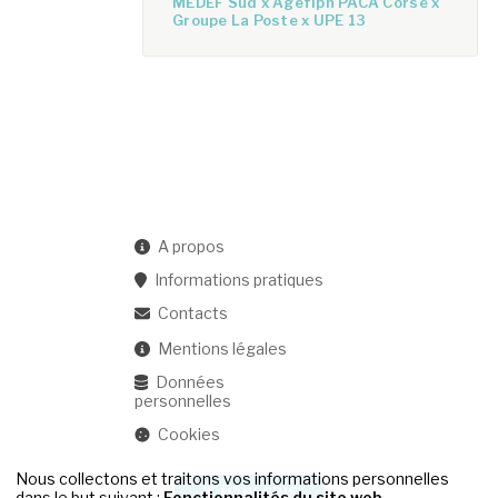
MEDEF Sud x Agefiph PACA Corse x
Groupe La Poste x UPE 13
A propos
Informations pratiques
Contacts
Mentions légales
Données
personnelles
Cookies
Nous collectons et traitons vos informations personnelles
JE M'INSCRIS
dans le but suivant :
Fonctionnalités du site web,