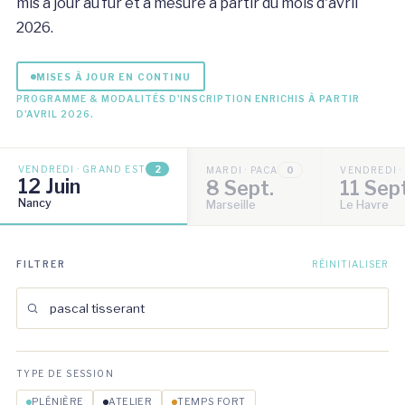
mis à jour au fur et à mesure à partir du mois d'avril
2026.
MISES À JOUR EN CONTINU
PROGRAMME & MODALITÉS D'INSCRIPTION ENRICHIS À PARTIR
D'AVRIL 2026.
VENDREDI · GRAND EST
2
MARDI · PACA
0
VENDREDI 
12 Juin
8 Sept.
11 Sep
Nancy
Marseille
Le Havre
FILTRER
RÉINITIALISER
TYPE DE SESSION
PLÉNIÈRE
ATELIER
TEMPS FORT