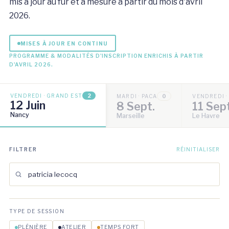
mis à jour au fur et à mesure à partir du mois d'avril
2026.
MISES À JOUR EN CONTINU
PROGRAMME & MODALITÉS D'INSCRIPTION ENRICHIS À PARTIR
D'AVRIL 2026.
VENDREDI · GRAND EST
2
MARDI · PACA
0
VENDREDI 
12 Juin
8 Sept.
11 Sep
Nancy
Marseille
Le Havre
FILTRER
RÉINITIALISER
TYPE DE SESSION
PLÉNIÈRE
ATELIER
TEMPS FORT