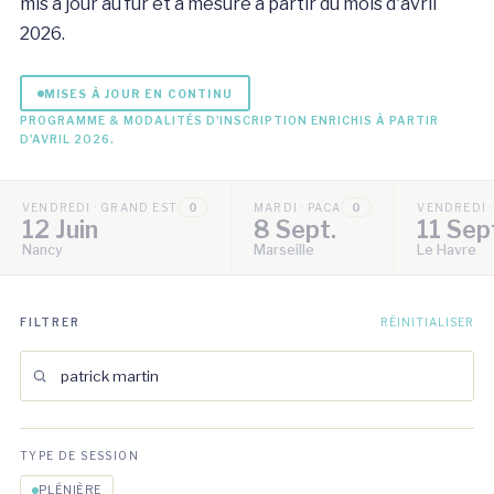
mis à jour au fur et à mesure à partir du mois d'avril
2026.
MISES À JOUR EN CONTINU
PROGRAMME & MODALITÉS D'INSCRIPTION ENRICHIS À PARTIR
D'AVRIL 2026.
VENDREDI · GRAND EST
0
MARDI · PACA
0
VENDREDI 
12 Juin
8 Sept.
11 Sep
Nancy
Marseille
Le Havre
FILTRER
RÉINITIALISER
TYPE DE SESSION
PLÉNIÈRE