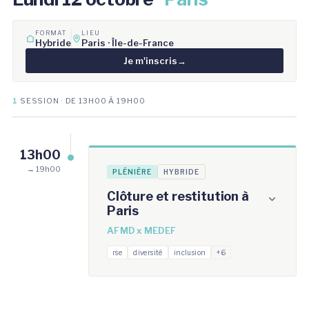
FORMAT
LIEU
Hybride
Paris · Île-de-France
Je m'inscris
→
1
SESSION · DE 13H00 À 19H00
13h00
→ 19h00
PLÉNIÈRE
HYBRIDE
Clôture et restitution à
Paris
AFMD x MEDEF
rse
diversité
inclusion
+6