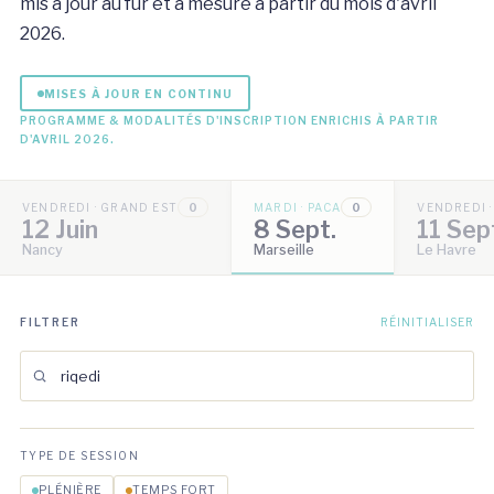
mis à jour au fur et à mesure à partir du mois d'avril
2026.
MISES À JOUR EN CONTINU
PROGRAMME & MODALITÉS D'INSCRIPTION ENRICHIS À PARTIR
D'AVRIL 2026.
VENDREDI · GRAND EST
0
MARDI · PACA
0
VENDREDI 
12 Juin
8 Sept.
11 Sep
Nancy
Marseille
Le Havre
FILTRER
RÉINITIALISER
TYPE DE SESSION
PLÉNIÈRE
TEMPS FORT