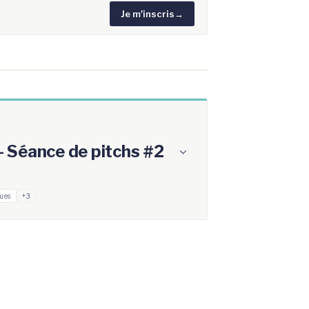
Je m'inscris
→
 - Séance de pitchs #2
ues
+3