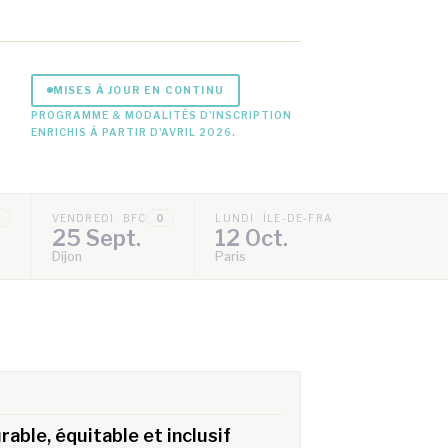
MISES À JOUR EN CONTINU
PROGRAMME & MODALITÉS D'INSCRIPTION
ENRICHIS À PARTIR D'AVRIL 2026.
0
VENDREDI · BFC
0
LUNDI · ÎLE-DE-FRANCE
0
25 Sept.
12 Oct.
Dijon
Paris
rable, équitable et inclusif