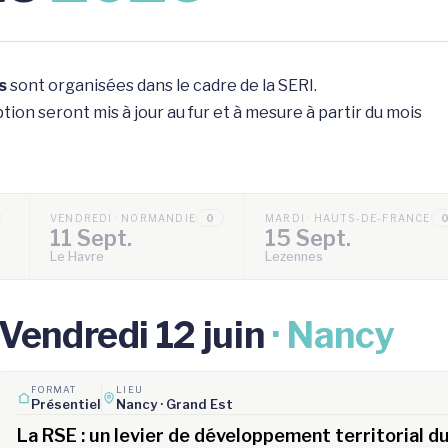
s
sont organisées dans le cadre de la SERI.
ion seront mis à jour au fur et à mesure à partir du mois
VENDREDI · NORMANDIE
0
MARDI · HAUTS-DE-FRANCE
11 Sept.
15 Sept.
Le Havre
Lezennes
Vendredi 12 juin
· Nancy
FORMAT
LIEU
Présentiel
Nancy · Grand Est
La RSE : un levier de développement territorial du