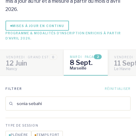
mis à jour au fur et à mesure à partir du mois d'avril
2026.
MISES À JOUR EN CONTINU
PROGRAMME & MODALITÉS D'INSCRIPTION ENRICHIS À PARTIR
D'AVRIL 2026.
MARDI · PACA
2
VENDREDI · GRAND EST
0
VENDREDI 
8 Sept.
12 Juin
11 Sep
Marseille
Nancy
Le Havre
FILTRER
RÉINITIALISER
TYPE DE SESSION
PLÉNIÈRE
TEMPS FORT