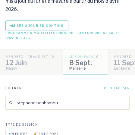
mis à jour au fur et à mesure à partir du mois d'avril
2026.
MISES À JOUR EN CONTINU
PROGRAMME & MODALITÉS D'INSCRIPTION ENRICHIS À PARTIR
D'AVRIL 2026.
VENDREDI · GRAND EST
0
MARDI · PACA
0
VENDREDI 
12 Juin
8 Sept.
11 Sep
Nancy
Marseille
Le Havre
FILTRER
RÉINITIALISER
TYPE DE SESSION
PLÉNIÈRE
TEMPS FORT