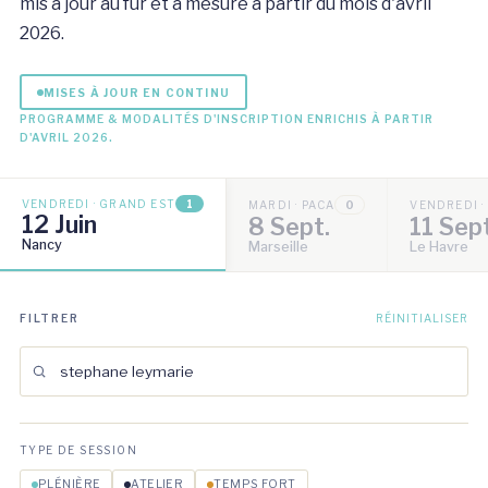
mis à jour au fur et à mesure à partir du mois d'avril
2026.
MISES À JOUR EN CONTINU
PROGRAMME & MODALITÉS D'INSCRIPTION ENRICHIS À PARTIR
D'AVRIL 2026.
VENDREDI · GRAND EST
1
MARDI · PACA
0
VENDREDI 
12 Juin
8 Sept.
11 Sep
Nancy
Marseille
Le Havre
FILTRER
RÉINITIALISER
TYPE DE SESSION
PLÉNIÈRE
ATELIER
TEMPS FORT