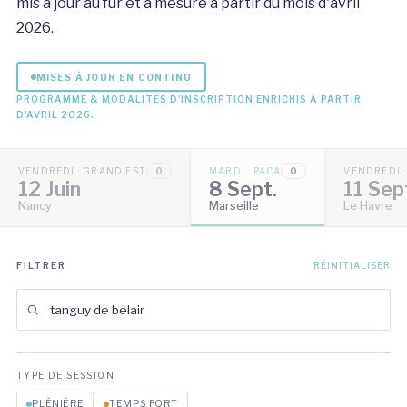
mis à jour au fur et à mesure à partir du mois d'avril
2026.
MISES À JOUR EN CONTINU
PROGRAMME & MODALITÉS D'INSCRIPTION ENRICHIS À PARTIR
D'AVRIL 2026.
VENDREDI · GRAND EST
0
MARDI · PACA
0
VENDREDI 
12 Juin
8 Sept.
11 Sep
Nancy
Marseille
Le Havre
FILTRER
RÉINITIALISER
TYPE DE SESSION
PLÉNIÈRE
TEMPS FORT