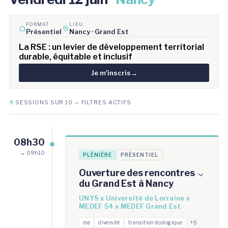
FORMAT
LIEU
Présentiel
Nancy · Grand Est
La RSE : un levier de développement territorial
durable, équitable et inclusif
Je m'inscris
→
9
SESSIONS SUR 10 — FILTRES ACTIFS
08h30
→ 09h10
PLÉNIÈRE
PRÉSENTIEL
Ouverture des rencontres
du Grand Est à Nancy
UNYS x Université de Lorraine x
MEDEF 54 x MEDEF Grand Est
rse
diversité
transition écologique
+5