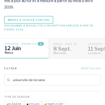
mis à jour au fur et à mesure à partir du mois d'avril
2026.
MISES À JOUR EN CONTINU
PROGRAMME & MODALITÉS D'INSCRIPTION ENRICHIS À PARTIR
D'AVRIL 2026.
VENDREDI · GRAND EST
9
MARDI · PACA
0
VENDREDI 
12 Juin
8 Sept.
11 Sep
Nancy
Marseille
Le Havre
FILTRER
RÉINITIALISER
TYPE DE SESSION
PLÉNIÈRE
ATELIER
TEMPS FORT