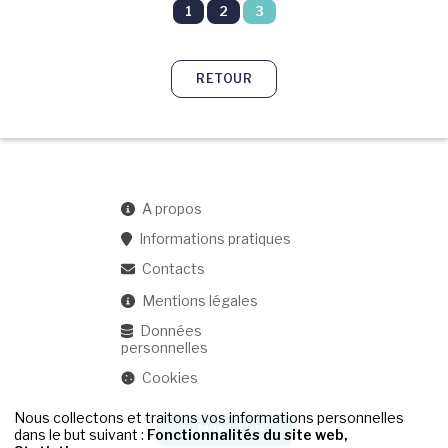
1
2
3
RETOUR
A propos
Informations pratiques
Contacts
Mentions légales
Données
personnelles
Cookies
Nous collectons et traitons vos informations personnelles
JE M'INSCRIS
dans le but suivant :
Fonctionnalités du site web,